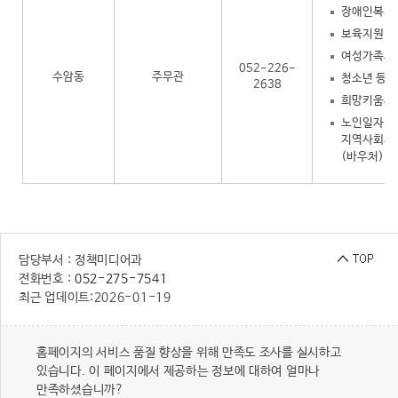
장애인복지
보육지원
여성가족과 
052-226-
수암동
주무관
청소년 등)
2638
희망키움사
노인일자리
지역사회서
(바우처)
담당부서 : 정책미디어과
전화번호 :
052-275-7541
최근 업데이트:
2026-01-19
홈페이지의 서비스 품질 향상을 위해 만족도 조사를 실시하고
있습니다. 이 페이지에서 제공하는 정보에 대하여 얼마나
만족하셨습니까?