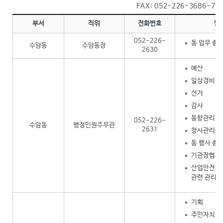
FAX: 052-226-3686~7
부서
직위
전화번호
담
052-226-
동 업무 총
수암동
수암동장
2630
예산
일상경비
선거
감사
동향관리(총
052-226-
수암동
행정민원주무관
2631
청사관리
동 행사 총
기관장협의
산업안전보
관련 관리 
기획
주민자치