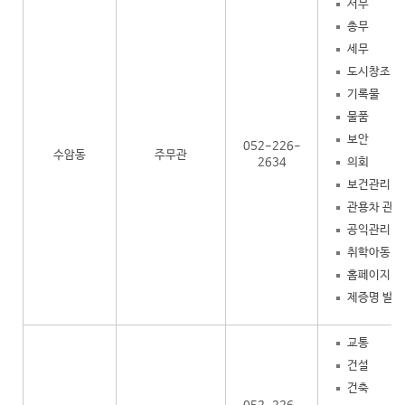
서무
총무
세무
도시창조
기록물
물품
보안
052-226-
수암동
주무관
의회
2634
보건관리
관용차 관리
공익관리
취학아동
홈페이지 
제증명 발급
교통
건설
건축