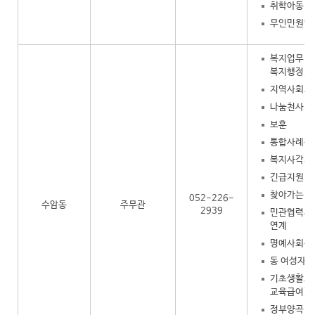
취학아동
무인민원발
복지업무 총
복지행정)
지역사회보
나눔천사기
보훈
통합사례관
복지사각지
긴급지원
찾아가는 복
052-226-
수암동
주무관
2939
민관협력사업
연계
명예사회복
동 여성자
기초생활보장
교육급여)
정부양곡