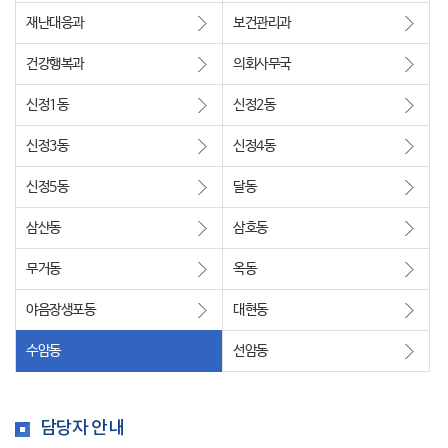
재난대응과
보건관리과
건강행복과
의회사무국
신정1동
신정2동
신정3동
신정4동
신정5동
달동
삼산동
삼호동
무거동
옥동
야음장생포동
대현동
수암동
선암동
담당자 안내