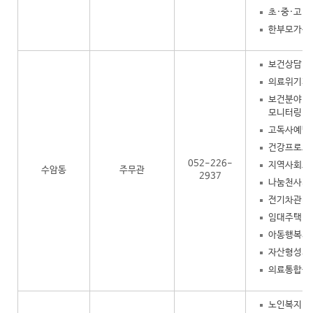
초·중·고 
한부모가족
보건상담 및
의료위기가
보건분야 사
모니터링
고독사예방
건강프로그
052-226-
지역사회보
수암동
주무관
2937
나눔천사기
전기차관리
임대주택
아동행복지
자산형성지
의료통합돌
노인복지