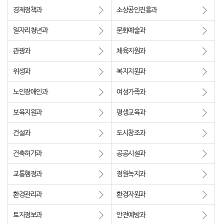
경제정책과
소상공인진흥과
행복복지
일자리청년과
문화예술과
관광과
체육지원과
문화관광
위생과
복지지원과
노인장애인과
여성가족과
보육지원과
평생교육과
건설과
도시창조과
건축허가과
공공시설과
교통행정과
정원녹지과
환경관리과
환경자원과
토지정보과
안전예방과