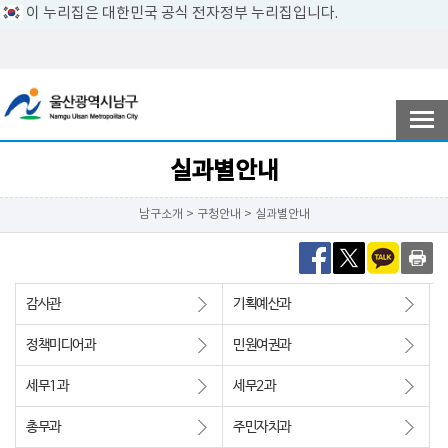
이 누리집은 대한민국 공식 전자정부 누리집입니다.
전자민원
참여ㆍ소통
실과별안내
남구소개 > 구청안내 > 실과별안내
남구소개
감사관
기획예산과
분야별정보
정책미디어과
민원여권과
세무1과
세무2과
정보공개
총무과
주민자치과