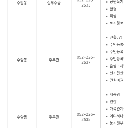
052-226-
공원녹지
수암동
실무수습
2633
환경
위생
토지정보
전출․입
주민등록증
주민등록 
052-226-
주민등록말
수암동
주무관
2637
출생ㆍ사망
선거전산
민원여권 
제증명
인감
가족관계증
052-226-
어디서나 민원
수암동
주무관
2635
농지원부 