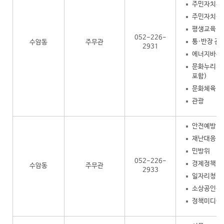
주민자치위
주민자치센
평생교육
052-226-
통·반장 관
수암동
주무관
2931
에너지바우
문화누리카
포함)
문화체육(방
관광
안전예방
재난대응
민방위
052-226-
경제정책(고
수암동
주무관
2933
일자리청년
소상공인진
정책미디어