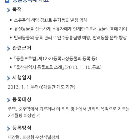
동물등록제 개요
행복복지
목적
소유주의 책임 강화로 유기동물 발생 억제
유실동물를 신속하게 소유자에게 인계함으로서 동물보호에 기여
문화관광
반려동물의 등록 관리로 인수공통질병 예방, 반려동물 문화 향상
관련근거
「동물보호법」제12조(등록대상동물의 등록 등)
「울산광역시 동물보호 조례」(2013. 1. 10.공포)
시행일자
2013. 1. 1.부터(6개월간 계도 기간)
등록대상
주택, 준주택에서 기르거나 이 외의 장소에서 반려의 목적으로 기르는
2개월령 이상인 개
등록방식
내장형, 외장형 무선식별장치