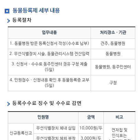
동물등록제 세부 내용
등록절차
업무내용
처리장소ㆍ기관
1. 동물병원 방문 등록신청서 작성(수수료 납부)
견주, 동물병원
2. 무선식별장치 시술, 동물관리시스템 전산입력
동물병원
3. 신청서ㆍ수수료 동주민센터 경유 구청 제출
동물병원, 동주민센터
(5일)
4. 민원접수ㆍ신청내용 확인 후 동물등록증 교부
구청
(5일)
등록수수료 징수 및 수수료 감면
민원명
금액
비고
무선식별장치 체내 삽입
10,000원/두
전자칩 및
신규등록신고
인식표는
무선식별장치 체외 부착
3,000원/두