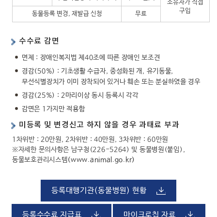
소유자가 직접
구입
동물등록 변경, 재발급 신청
무료
수수료 감면
면제 : 장애인복지법 제40조에 따른 장애인 보조견
경감(50%) : 기초생활 수급자, 중성화된 개, 유기동물,
무선식별장치가 이미 장착되어 있거나 훼손 또는 분실하였을 경우
경감(25%) : 2마리이상 동시 등록시 각각
감면은 1가지만 적용함
미등록 및 변경신고 하지 않을 경우 과태료 부과
1차위반 : 20만원, 2차위반 : 40만원, 3차위반 : 60만원
※자세한 문의사항은 남구청(226-5264) 및 동물병원(붙임),
동물보호관리시스템
(www.animal.go.kr)
등록대행기관(동물병원) 현황
등록수수료 지급표
마이크로칩 자료