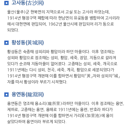
고사동(古沙洞)
울산(울주)군 현북면의 지역으로서 고실 또는 고사라 하였는데,
1914년 행정구역 폐합에 따라 현남면의 유곶동을 병합하여 고사리라
해서 대현면에 편입되어, 1962년 울산시에 편입되어 리가 동으로
되었다.
황성동(黃城洞)
황성동은 숙종때 성외리와 황암이라 하던 마을이다. 이후 영조때는
성외와 황암으로 정조때는 성외, 황암, 세죽, 장암, 지동으로 갈라져
있다가 순조때 지동마을이 없어졌다. 고종때는 성외, 세죽, 개곡으로
1911년에는 다시 성외, 천곡, 세죽, 계곡, 황암으로 세분되었다가
1914년 행정구역 개편때 이를 합하면서 황암의『黃』자와 성외의『城』
자를 따서 황성이라 부르기 시작했다.
용연동(龍淵洞)
용연동은 영조때 용소리(龍所里)라하던 마을이다. 이후 정조때는 용연,
제하로, 고종때는 용연, 용해로 1911년에는 용련, 반호라 하다가
1914년 행정구역 개편때 이를 합하면서 가리못(加里池)에 용이
살았다하여 용연이라 부르게 되었다.