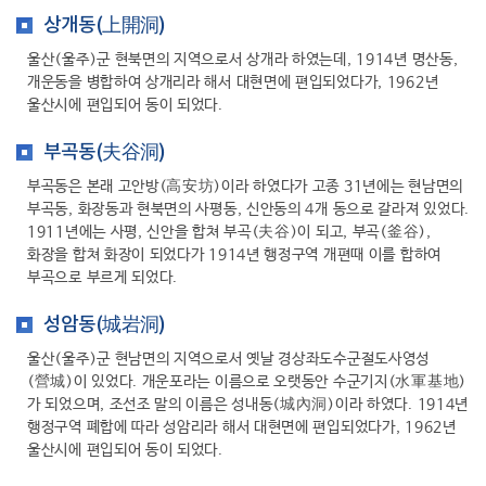
상개동(上開洞)
울산(울주)군 현북면의 지역으로서 상개라 하였는데, 1914년 명산동,
개운동을 병합하여 상개리라 해서 대현면에 편입되었다가, 1962년
울산시에 편입되어 동이 되었다.
부곡동(夫谷洞)
부곡동은 본래 고안방(高安坊)이라 하였다가 고종 31년에는 현남면의
부곡동, 화장동과 현북면의 사평동, 신안동의 4개 동으로 갈라져 있었다.
1911년에는 사평, 신안을 합쳐 부곡(夫谷)이 되고, 부곡(釜谷),
화장을 합쳐 화장이 되었다가 1914년 행정구역 개편때 이를 합하여
부곡으로 부르게 되었다.
성암동(城岩洞)
울산(울주)군 현남면의 지역으로서 옛날 경상좌도수군절도사영성
(營城)이 있었다. 개운포라는 이름으로 오랫동안 수군기지(水軍基地)
가 되었으며, 조선조 말의 이름은 성내동(城內洞)이라 하였다. 1914년
행정구역 폐합에 따라 성암리라 해서 대현면에 편입되었다가, 1962년
울산시에 편입되어 동이 되었다.