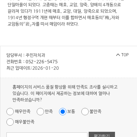
단일마을이 되었다. 고종때는 매호, 교암, 양죽, 양해의 4개동으로
갈라져 있다가 1911년에 매호, 교암, 대일, 양죽으로 되었으며,
1914년 행정구역 개편 때부터 이를 합하면서 매호동의『梅』자와
교암동의『岩』자를 따서 매암이라 하였다.
담당부서 : 주민자치과
전화번호 :
052-226-5475
최근 업데이트:
2026-01-20
홈페이지의 서비스 품질 향상을 위해 만족도 조사를 실시하고
있습니다. 이 페이지에서 제공하는 정보에 대하여 얼마나
만족하셨습니까?
매우만족
만족
보통
불만족
매우불만족