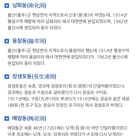
남화동(南化洞)
울산(울주)군 현남면의 지역으로서 신포(新浦)라 하였는데, 1914년
행정구역 폐합에 따라 남화리라 해서 대현면에 편입되었으며, 1962년
울산시에 편입되어 동이 되었다.
용잠동(龍岑洞)
울산(울주)군 현남면의 지역으로서 용잠이라 했는데 1914년 행정구역
폐합에 따라 용잠리라 해서 대현면에 편입되었다가, 1962년 울산시에
편입되어 동이 되었다.
장생포동(長生浦洞)
장생포동은 숙종, 영조때 장생포리(長生浦洞)의 단일마을이었으나,
정조때는 창승과 구정으로 갈라졌다가 다시 장승과 구미로,
1911년에는 구정(九停)이라 부르다가 1914년에는 장승과 같은 세장
(細長)한 포구 또는 장승이 있었던 포구라는 데서 장생포라 하였다.
매암동(梅岩洞)
매암동은 숙종 46년(1720)에는 낫개(吾浦)라 하던 단일마을이었다.
이후 정조때는 낫개, 납섬, 양죽이라 하였다가 순조때 다시 낫개라는