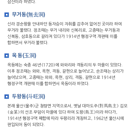
삼산이라 하였다.
무거동(無去洞)
신라 경순왕을 안내하던 동자승이 자취를 감추어 없어진 곳이라 하여
무거라 불렸다. 정조때는 무거 내리와 신복리로, 고종때는 무거동과
신복동, 삼호동으로 갈라져 있다가 1914년 행정구역 개편때 이를
합하면서 무거라 불렸다.
옥 동(玉洞)
옥동에는 숙종 46년(1720)에 와와리와 격동리의 두 마을이 있었다.
이후 정조때는 와와, 옥현, 격동, 갈현으로 늘어났고, 순조때는 상리가
늘어났으며, 고종때는 와와, 옥현, 상리, 격동, 갈현으로 1914년
행정구역 개편때 이를 합하면서 옥동이라 하였다.
두왕동(斗旺洞)
본래 울산(울주)군 청량면 지역으로서, 옛날 대마도주(對馬島主) 김모
(金某)의 선조 무덤이 마을에 있다 하여 도왕(島王)이라 하다가,
1914년 행정구역 폐합에 따라 두왕리라 개칭하고, 1962년 울산시에
편입되어 동이 되었다.