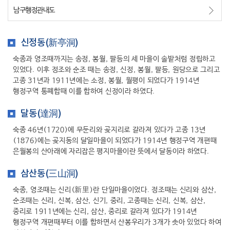
남구행정관내도
행복복지
신정동(新亭洞)
문화관광
숙종과 영조때까지는 송정, 봉월, 팔등의 세 마을이 솔밭처럼 정립하고
있었다. 이후 정조와 순조 때는 송정, 신정, 봉월, 팔등, 원당으로 그리고
고종 31년과 1911년에는 소정, 봉월, 월평이 되었다가 1914년
행정구역 통폐합때 이를 합하여 신정이라 하였다.
달동(達洞)
숙종 46년(1720)에 무둔리와 곶지리로 갈라져 있다가 고종 13년
(1876)에는 곶지동의 달일마을이 되었다가 1914년 행정구역 개편때
은월봉의 산아래에 자리잡은 평지마을이란 뜻에서 달동이라 하였다.
삼산동(三山洞)
숙종, 영조때는 신리(新里)란 단일마을이었다. 정조때는 신리와 삼산,
순조때는 신리, 신복, 삼산, 신기, 중리, 고종때는 신리, 신복, 삼산,
중리로 1911년에는 신리, 삼산, 중리로 갈라져 있다가 1914년
행정구역 개편때부터 이를 합하면서 산봉우리가 3개가 솟아 있었다 하여