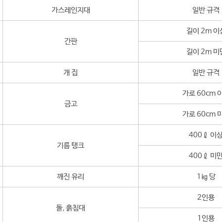
가스레인지대
일반 규격
길이 2m 이
간판
길이 2m 미
개 집
일반 규격
가로 60cm 
금고
가로 60cm 
400ℓ 이
기름 탱크
400ℓ 미
깨진 유리
1㎏ 당
2인용
돌, 흙침대
1인용