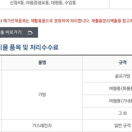
신정4동, 야음장생포동, 대현동, 수암동
1부터 폐가전제품류는 재활용품으로 분류하여 처리합니다. 재활용분리배출을 참고
출 바로가기
물 품목 및 처리수수료
품명
규격
골프가방
여행용(화물
가방
여행용(기내
그 외
가스레인지
일반 규격