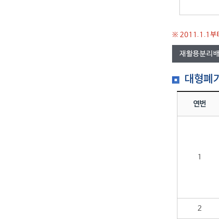
※ 2011.1.
재활용분리배
대형폐기
연번
1
2