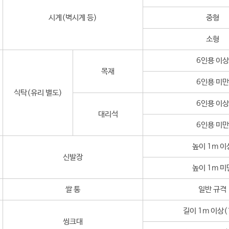
시계(벽시계 등)
중형
소형
6인용 이상
목재
6인용 미만
식탁(유리 별도)
6인용 이상
대리석
6인용 미만
높이 1m 이
신발장
높이 1m 미
쌀 통
일반 규격
길이 1m 이상(
씽크대