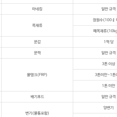
마네킹
일반 규격
정원수(100ℓ 
목재류
폐목재류(10kg
문갑
1짝 당
문짝
일반 규격
3톤 이상
물탱크(FRP)
3톤미만~1톤
1톤 미만
배기후드
일반 규격
양변기
변기(물통포함)