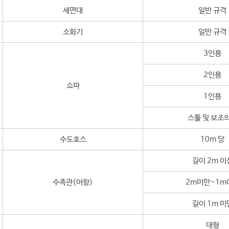
세면대
일반 규격
소화기
일반 규격
3인용
2인용
쇼파
1인용
스툴 및 보조
수도호스
10m 당
길이 2m 이
수족관(어항)
2m미만~1m
길이 1m 미
대형