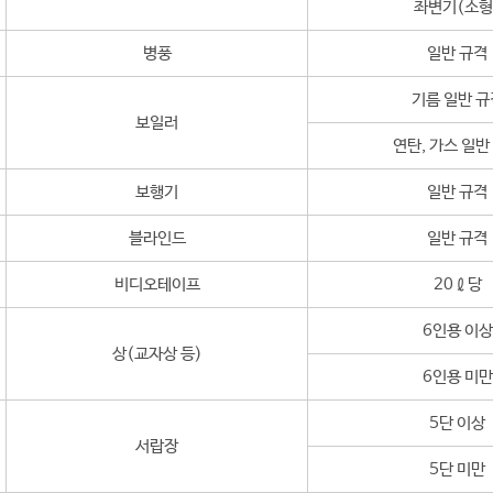
좌변기(소형
병풍
일반 규격
기름 일반 규
보일러
연탄, 가스 일반
보행기
일반 규격
블라인드
일반 규격
비디오테이프
20ℓ당
6인용 이상
상(교자상 등)
6인용 미만
5단 이상
서랍장
5단 미만