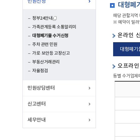
민원신청
대형폐기
해당 관할지역 
정부24안내
※ 예약이 밀려
가족관계등록 소통알리미
온라인 
대형폐기물 수거신청
주차 관련 민원
대형폐기
가로·보안등 고장신고
부동산거래관리
오프라인
자율점검
동별 수거업체
민원상담센터
신고센터
세무안내