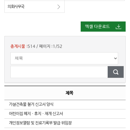
의회사무국
엑셀 다운로드
총게시물 :
514
/
페이지 :
1/52
제목
가설건축물 철거 신고서 양식
어린이집 폐지ㆍ휴지ㆍ재개 신고서
개인정보열람 및 진료기록부 발급 위임장