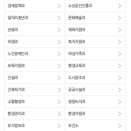
경제정책과
소상공인진흥과
행복복지
일자리청년과
문화예술과
관광과
체육지원과
문화관광
위생과
복지지원과
노인장애인과
여성가족과
보육지원과
평생교육과
건설과
도시창조과
건축허가과
공공시설과
교통행정과
정원녹지과
환경관리과
환경자원과
토지정보과
보건소