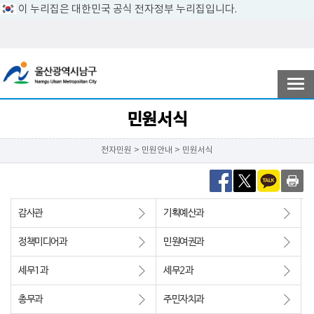
이 누리집은 대한민국 공식 전자정부 누리집입니다.
전자민원
참여ㆍ소통
민원서식
전자민원 > 민원안내 > 민원서식
남구소개
감사관
기획예산과
분야별정보
정책미디어과
민원여권과
세무1과
세무2과
정보공개
총무과
주민자치과