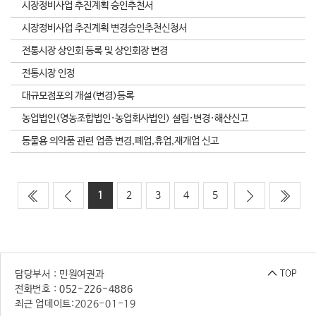
시장정비사업 추진계획 승인추천서
시장정비사업 추진계획 변경승인추천신청서
전통시장 상인회 등록 및 상인회장 변경
전통시장 인정
대규모점포의 개설(변경)등록
농업법인(영농조합법인·농업회사법인) 설립·변경·해산신고
동물용 의약품 관련 업종 변경,폐업,휴업,재개업 신고
1
2
3
4
5
담당부서 : 민원여권과
전화번호 :
052-226-4886
최근 업데이트:
2026-01-19