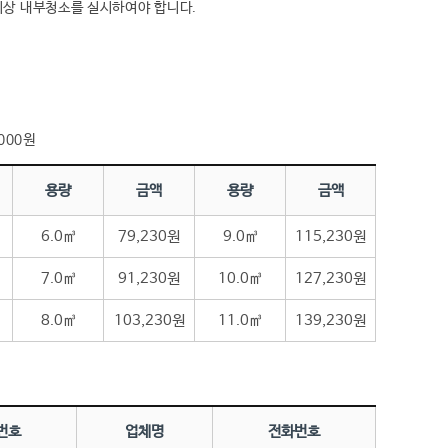
 이상 내부청소를 실시하여야 합니다.
000원
용량
금액
용량
금액
6.0㎥
79,230원
9.0㎥
115,230원
7.0㎥
91,230원
10.0㎥
127,230원
8.0㎥
103,230원
11.0㎥
139,230원
번호
업체명
전화번호