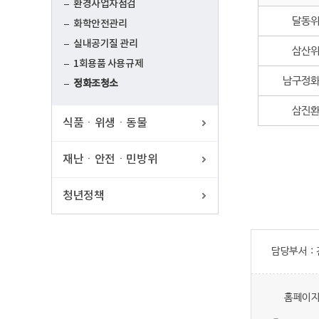
환경사업자점검
달동
화학안전관리
실내공기질 관리
삼산
1회용품 사용규제
남구정
정화조청소
삼진
식품ㆍ위생ㆍ동물
재난ㆍ안전ㆍ민방위
청년정책
담당부서 :
홈페이지