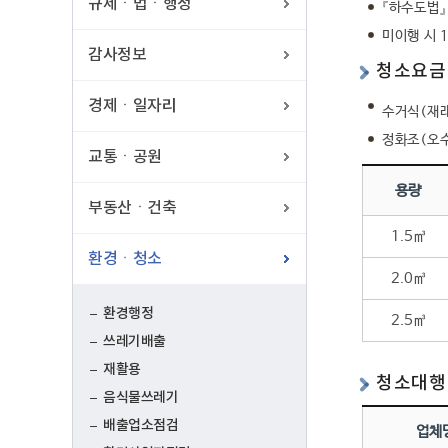
규제ㆍ법ㆍ행정
『하수도법』
미이행 시 
감사정보
청소요금
경제ㆍ일자리
수거식(재래
정화조(오수처
교통ㆍ공원
용량
부동산ㆍ건축
1.5㎥
환경ㆍ청소
2.0㎥
환경행정
2.5㎥
쓰레기배출
재활용
청소대행
음식물쓰레기
배출업소점검
업체