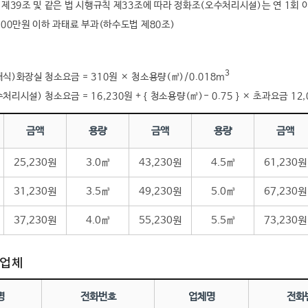
 제39조 및 같은 법 시행규칙 제33조에 따라 정화조(오수처리시설)는 연 1회
100만원 이하 과태료 부과(하수도법 제80조)
3
식)화장실 청소요금 = 310원 × 청소용량(㎥)/0.018m
리시설) 청소요금 = 16,230원 + { 청소용량(㎥)- 0.75 } × 초과요금 12,
금액
용량
금액
용량
금액
25,230원
3.0㎥
43,230원
4.5㎥
61,230원
31,230원
3.5㎥
49,230원
5.0㎥
67,230원
37,230원
4.0㎥
55,230원
5.5㎥
73,230원
업체
명
전화번호
업체명
전화