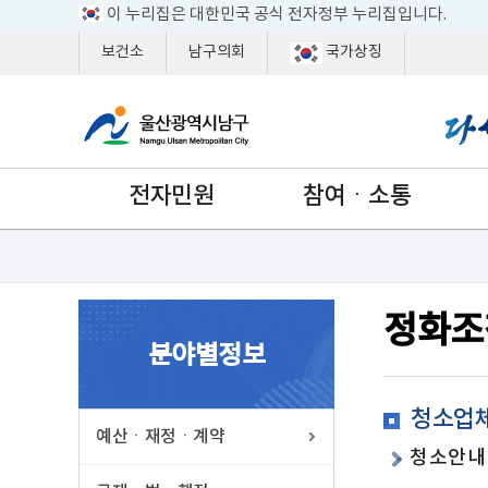
이 누리집은 대한민국 공식 전자정부 누리집입니다.
보건소
남구의회
국가상징
전자민원
참여ㆍ소통
정화조
분야별정보
청소업체
예산ㆍ재정ㆍ계약
청소안내