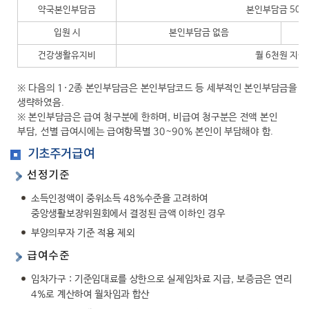
약국본인부담금
본인부담금 500
입원 시
본인부담금 없음
건강생활유지비
월 6천원 지원
※ 다음의 1·2종 본인부담금은 본인부담코드 등 세부적인 본인부담금을
생략하였음.
※ 본인부담금은 급여 청구분에 한하며, 비급여 청구분은 전액 본인
부담, 선별 급여시에는 급여항목별 30~90% 본인이 부담해야 함.
기초주거급여
선정기준
소득인정액이 중위소득 48%수준을 고려하여
중앙생활보장위원회에서 결정된 금액 이하인 경우
부양의무자 기준 적용 제외
급여수준
임차가구 : 기준임대료를 상한으로 실제임차료 지급, 보증금은 연리
4%로 계산하여 월차임과 합산