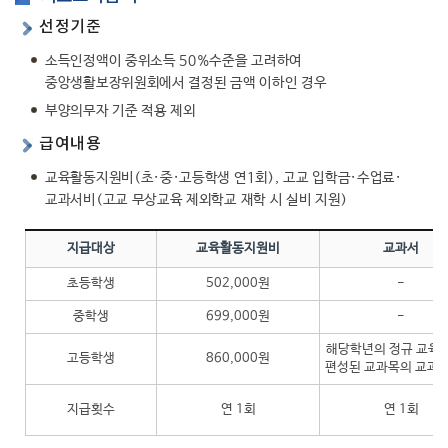
선정기준
소득인정액이 중위소득 50%수준을 고려하여
중앙생활보장위원회에서 결정된 금액 이하인 경우
부양의무자 기준 적용 제외
급여내용
교육활동지원비(초·중·고등학생 연1회), 고교 입학금·수업료·
교과서비(고교 무상교육 제외학교 재학 시 실비 지원)
지급대상
교육활동지원비
교과서
초등학생
502,000원
-
중학생
699,000원
-
해당학년의 정규 교육
고등학생
860,000원
편성된 교과목의 교과서
지급횟수
연 1회
연 1회