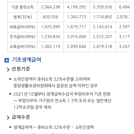
기준 중위소득
2,564,238
4,199,292
5,359,036
6,494,7
생계(32%)
820,556
1,343,773
1,714,892
2,078,31
의료급여(40%)
1,025,695
1,679,717
2,143,614
2,597,8
주거급여(48%)
1,230,834
2,015,660
2,572,337
3,117,4
교육급여(50%)
1,282,119
2,099,646
2,679,518
3,247,3
기초생계급여
선정기준
소득인정액이 중위소득 32%수준을 고려하여
중앙생활보장위원회에서 결정된 금액 이하인 경우
2021년 10월부터 생계급여수급자 부양의무자 기준 완화
→ 부양의무자 가구원의 연소득 1.3억 초과 또는 일반재산
12억초과일 경우 제외
급여수준
생계급여액 = 중위소득 32%수준 - 소득인정액