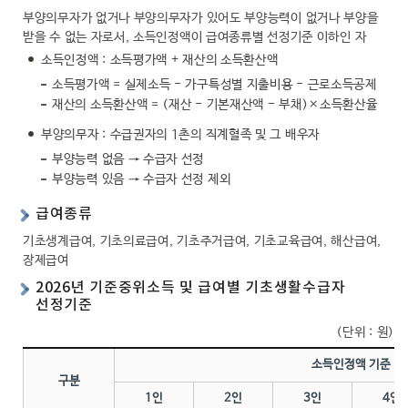
부양의무자가 없거나 부양의무자가 있어도 부양능력이 없거나 부양을
행복복지
받을 수 없는 자로서, 소득인정액이 급여종류별 선정기준 이하인 자
소득인정액 : 소득평가액 + 재산의 소득환산액
소득평가액 = 실제소득 - 가구특성별 지출비용 - 근로소득공제
문화관광
재산의 소득환산액 = (재산 - 기본재산액 - 부채)×소득환산율
부양의무자 : 수급권자의 1촌의 직계혈족 및 그 배우자
부양능력 없음 → 수급자 선정
부양능력 있음 → 수급자 선정 제외
급여종류
기초생계급여, 기초의료급여, 기초주거급여, 기초교육급여, 해산급여,
장제급여
2026년 기준중위소득 및 급여별 기초생활수급자
선정기준
(단위 : 원)
소득인정액 기준
구분
1인
2인
3인
4인