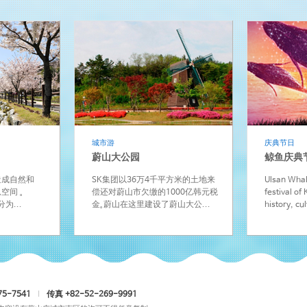
城市游
庆典节日
蔚山大公园
鲸鱼庆典
造成自然和
SK集团以36万4千平方米的土地来
Ulsan Whale
空间 。
偿还对蔚山市欠缴的1000亿韩元税
festival of
为...
金。蔚山在这里建设了蔚山大公...
history, cu
5-7541
I
传真 +82-52-269-9991