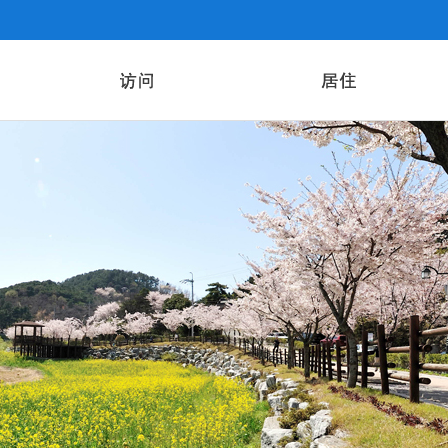
名胜
住宅
庆典节日
车辆
国内生活
纳税
福利
教育