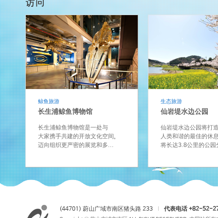
鲸鱼旅游
生态旅游
长生浦鲸鱼博物馆
仙岩堤水边公园
长生浦鲸鱼博物馆是一处与
仙岩堤水边公园将打
大家携手共建的开放文化空间。
人类和谐的最佳的休息
迈向组织更严密的展览和多...
将长达3.8公里的公园分
(44701) 蔚山广域市南区猪头路 233
I
代表电话 +82-52-27