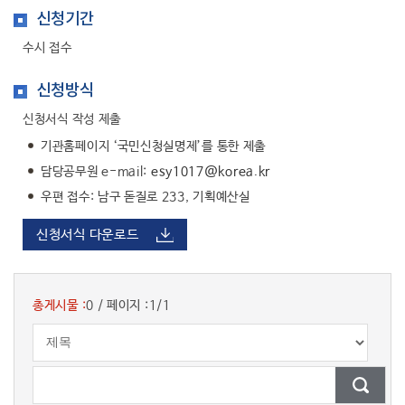
신청기간
행복복지
수시 접수
신청방식
문화관광
신청서식 작성 제출
기관홈페이지 ‘국민신청실명제’를 통한 제출
담당공무원 e-mail:
esy1017@korea.kr
우편 접수: 남구 돋질로 233, 기획예산실
신청서식 다운로드
총게시물 :
0
/
페이지 :
1/1