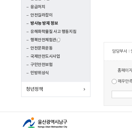
응급처치
안전길라잡이
방사능 방재 정보
유해화학물질 사고 행동지침
행복안전체험관
안전문화운동
담당부서 :
국제안전도시사업
구민안전보험
홈페이지
민방위상식
매우만
청년정책