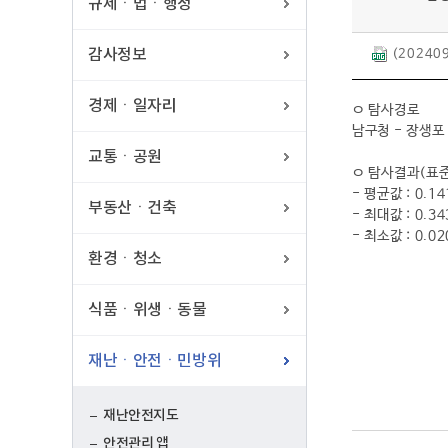
규제ㆍ법ㆍ행정
감사정보
(202409
경제ㆍ일자리
ㅇ 탐사경로
남구청 - 장생포 
교통ㆍ공원
ㅇ 탐사결과(표준
- 평균값 : 0.14
부동산ㆍ건축
- 최대값 : 0.34
- 최소값 : 0.02
환경ㆍ청소
식품ㆍ위생ㆍ동물
재난ㆍ안전ㆍ민방위
재난안전지도
안전관리 앱