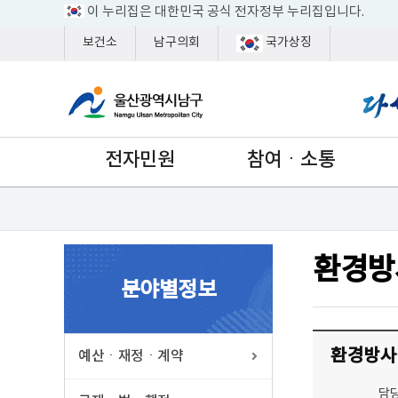
이 누리집은 대한민국 공식 전자정부 누리집입니다.
보건소
남구의회
국가상징
전자민원
참여ㆍ소통
환경방
분야별정보
환경방사선
예산ㆍ재정ㆍ계약
담당