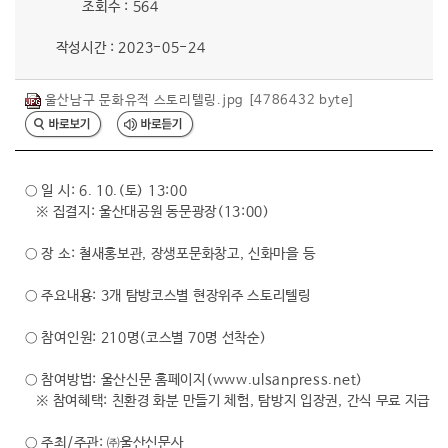
조회수 : 564
행복복지
작성시간 : 2023-05-24
울산남구 문화유적 스토리텔링.jpg [4786432 byte]
문화관광
○ 일 시: 6. 10.(토) 13:00
※ 집결지: 울산대공원 동문광장(13:00)
○ 장 소: 철새홍보관, 장생포문화창고, 신화마을 등
○ 주요내용: 3개 탐방코스별 현장위주 스토리텔링
○ 참여인원: 210명(코스별 70명 선착순)
○ 참여방법: 울산신문 홈페이지(www.ulsanpress.net)
※ 참여혜택: 친환경 화분 만들기 체험, 탐방지 입장권, 간식 무료 지급
○ 주최/주관: ㈜울산신문사