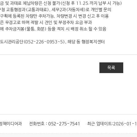
금 및 과태료 체납차량은 신청 불가(신청 후 11.25.까지 납부 시 가능)
구청 교통행정과(교통과태료), 세무2과(자동차세)로 개인별 문의
구획에 등록된 차량만 주차가능, 차량변경 시 변경 신고 후 이용
은 무경고로 하며 적발 시 견인 및 부정주차 요금 부과
에 주차금지봉(물통, 화분) 등을 적치 시 배정 취소 될 수 있음
남구도시관리공단(052-226-0953~5), 해당 동 행정복지센터
목록
 정책미디어과
전화번호 :
052-275-7541
최근 업데이트:
2026-01-