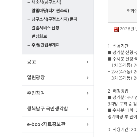
새소식(남구소식)
알림마당(타기관소식)
조회수 
남구소식(구정소식지) 문자
알림서비스 신청
2026년 
반상회보
주/월간업무계획
1. 신청기간
■ 정기분 신청·접수
■ 수시분 신청·
공고
- 1차(5개동) 2
- 2차(4개동) 2
열린광장
- 3차(5개동) 2
2. 배정방법
주민참여
■ 정기분: 주거
3지망 구획 중 
행복남구 국민생각함
■ 수시분: 1차: 25
정기배정 후 잔여
e-book자료홍보관
3. 사용기간: 202