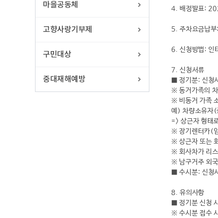
마을공동체
4. 배정발표: 20
고향사랑기부제
5. 주차요금납부: 
6. 신청방법: 인
구민대상
7. 신청서류
중대재해예방
■ 정기분: 신청
※ 동거가족의 차
※ 비동거 가족 
예) 차량소유자(
=> 상근자 형태
※ 장기렌터카(
※ 상근자 또는 
※ 회사차가 리스
※ 남구거주 외
■ 수시분: 신청
8. 유의사항
■ 정기분 신청 
※ 수시분 접수 