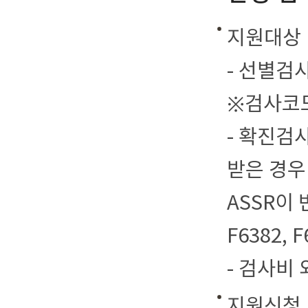
지원대상
- 선별검
※검사코드 
- 확진검사
받은 경우
ASSR이 
F6382, F
- 검사비
지원신청