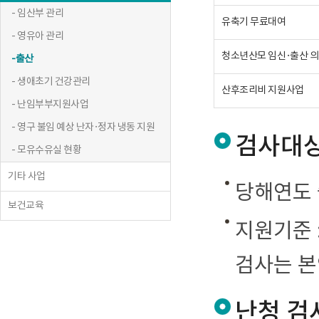
- 임산부 관리
유축기 무료대여
- 영유아 관리
청소년산모 임신·출산 
- 출산
- 생애초기 건강관리
산후조리비 지원사업
- 난임부부지원사업
- 영구 불임 예상 난자·정자 냉동 지원
검사대
- 모유수유실 현황
기타 사업
당해연도
보건교육
지원기준 :
검사는 
난청 검