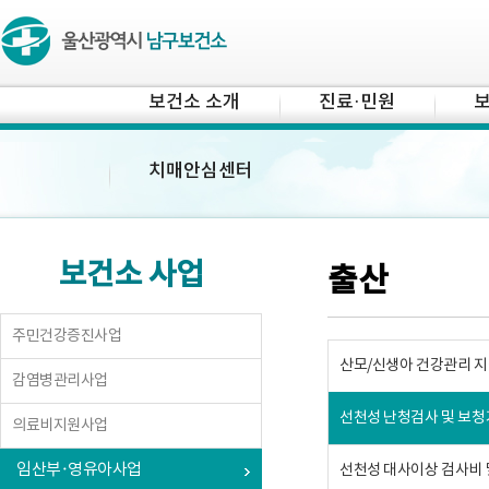
보건소 소개
진료·민원
보
치매안심센터
보건소 사업
출산
주민건강증진사업
산모/신생아 건강관리 
감염병관리사업
선천성 난청검사 및 보청
의료비지원사업
임산부·영유아사업
선천성 대사이상 검사비 