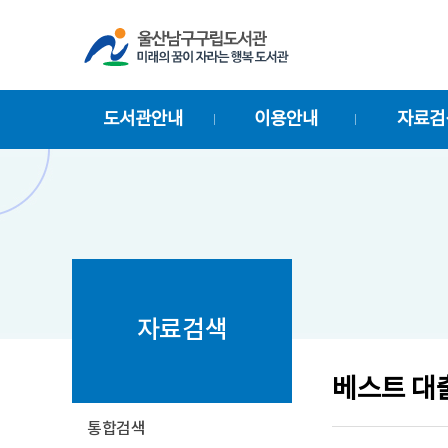
바
바
로
로
가
가
기
기
도서관안내
이용안내
자료검
자료검색
베스트 대
통합검색