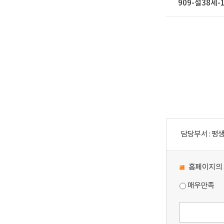
909-설38세-
담당부서 : 평
홈페이지의 
매우만족