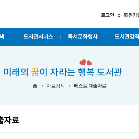
로그인
회원가
색
도서관서비스
독서문화행사
도서관강
미래의
꿈
이 자라는 행복 도서관
자료검색
베스트 대출자료
출자료