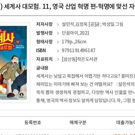
) 세계사 대모험. 11, 영국 산업 혁명 편-혁명에 맞선 
저자사항
설민석,김정욱 [공]글 ; 박성일 그림
발행사항
단꿈아이,2021
형태사항
179p.,26cm
ISBN
9791191496147
자료위치
[삼산동]작은도서관
글내용
세계사는 낯설고 복잡해서 어렵기만 하다고요? 흥미진진
재미있는 이야기에 빠져 보는 건 어떨까요? 〈설민석의
쏙쏙 뽑아 생생하게 경험하고, 다양한 역사 인물을 만
통해, 영국의 역사 정보도 알차게 담았답니다. 자, 그럼 
등록번호
매체구분
대출가능