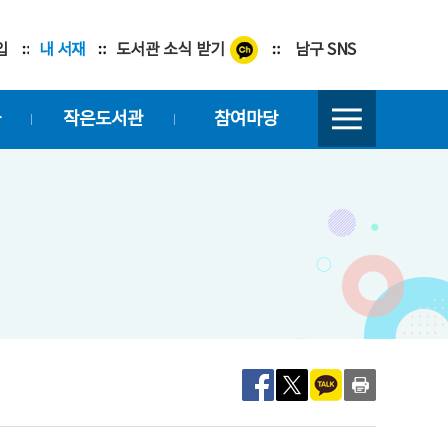
입
내 서재
도서관 소식 받기
남구 SNS
좌
작은도서관
참여마당