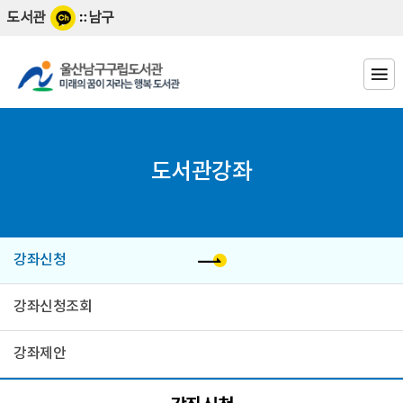
바
바
도서관
남구
로
로
가
가
기
기
도서관강좌
강좌신청
강좌신청조회
강좌제안