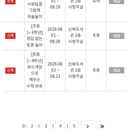
신복
01 ~
관 2층
유아
시원달콤
08.29
시청각실
그림책
미술놀이
[초등
2026.08.
신복도서
1~3학년]
신복
01 ~
관 2층
초등
정답 없는
08.29
시청각실
토론 놀이
[초등
1~4학년]
2026.08.
신복도서
보드게임
신복
02 ~
관 2층
초등
으로
08.23
시청각실
깨우는
수학 세포
1
l
2
l
3
l
4
l
5