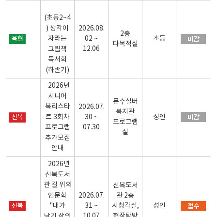
(초등2~4
) 생각이
2026.08.
2층
옥현
자라는
02 ~
초등
다목적실
12.06
그림책
독서회
(하반기)
2026년
시니어
문수실버
북리스타
2026.07.
복지관
트 3회차
신복
30 ~
성인
프로그램
프로그램
07.30
실
추가모집
안내
2026년
신복도서
관 길 위의
신복도서
인문학
2026.07.
관 2층
신복
"내가
31 ~
시청각실,
성인
10.07
현장탐방
남긴 삶의