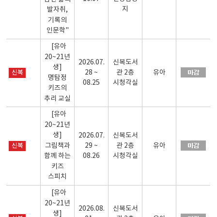
지
발자취,
기록의
인문학"
[유아
20~21년
2026.07.
신복도서
생]
신복
28 ~
관 2층
유아
명탐정
08.25
시청각실
키즈의
추리 교실
[유아
20~21년
생]
2026.07.
신복도서
그림책과
신복
29 ~
관 2층
유아
함께 하는
08.26
시청각실
키즈
스피치
[유아
20~21년
2026.08.
신복도서
생]