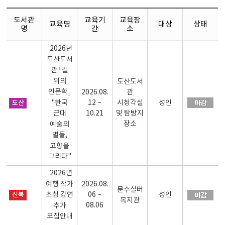
도서관
교육기
교육장
교육명
대상
상태
명
간
소
2026년
도산도서
관 「길
위의
도산도서
인문학」
2026.08.
관
"한국
도산
12 ~
시청각실
성인
근대
10.21
및 탐방지
장소
예술의
별들,
고향을
그리다"
2026년
여행 작가
2026.08.
문수실버
신복
초청 강연
06 ~
성인
복지관
08.06
추가
모집안내