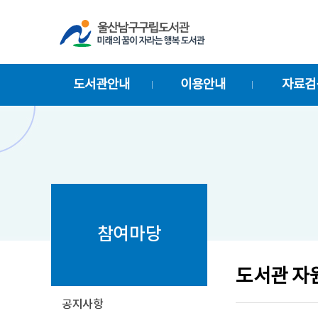
바
바
로
로
가
가
기
기
도서관안내
이용안내
자료검
참여마당
도서관 자
공지사항