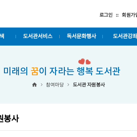
로그인
회원가
색
도서관서비스
독서문화행사
도서관강
미래의
꿈
이 자라는 행복 도서관
참여마당
도서관 자원봉사
원봉사