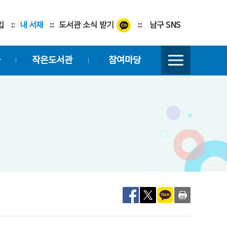
입
내 서재
도서관 소식 받기
남구 SNS
좌
작은도서관
참여마당