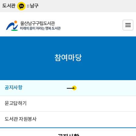
바
바
도서관
남구
로
로
가
가
기
기
참여마당
공지사항
묻고답하기
도서관 자원봉사