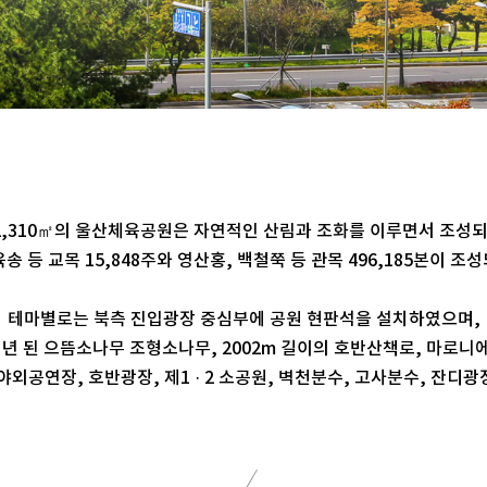
12,310㎡의 울산체육공원은 자연적인 산림과 조화를 이루면서 조성
송 등 교목 15,848주와 영산홍, 백철쭉 등 관목 496,185본이 조성
테마별로는 북측 진입광장 중심부에 공원 현판석을 설치하였으며,
여년 된 으뜸소나무 조형소나무, 2002m 길이의 호반산책로, 마로니
야외공연장, 호반광장, 제1 · 2 소공원, 벽천분수, 고사분수, 잔디광