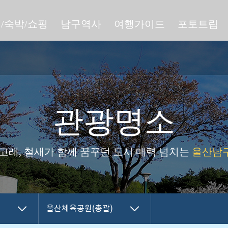
/숙박/쇼핑
남구역사
여행가이드
포토트립
관광명소
 고래, 철새가 함께 꿈꾸던 도시 매력 넘치는
울산남구
울산체육공원(총괄)