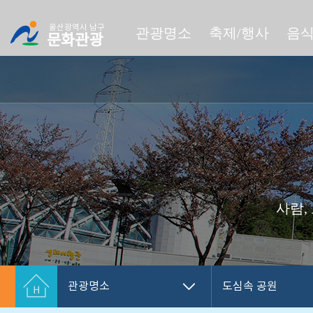
로
로
가
가
울산광역시 남구
관광명소
축제/행사
음식
기
기
문화관광
사람,
관광명소
도심속 공원