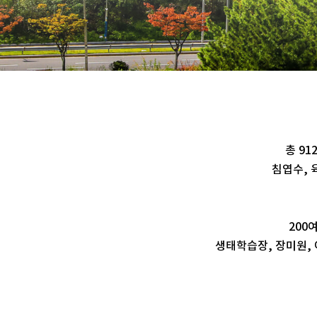
총 9
침엽수, 육
200
생태학습장, 장미원, 