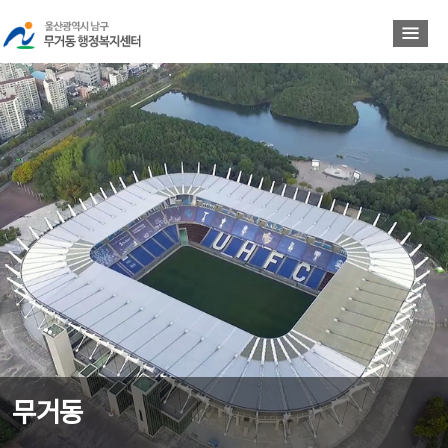
바
바
로
로
가
가
기
기
무거동