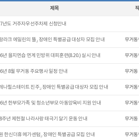
제목
27년도 거주자우선주차제 신청안내
랑라크 에일린의 뜰」 장애인 특별공급 대상자 모집 안내
무거동
26년 을지연습 연계 민방위 대피훈련(8.20.) 실시 안내
무거동
26년 8월 무거동 주요행사 일정 안내
무거동
레나힐스테이트 진주」 장애인 특별공급 대상자 모집 안내
무거동
26년 한부모가족 및 청소년부모 아동양육비 지원 안내
무거동
8주년 제헌절 나라사랑 태극기 달기 운동 안내
무거동
원 한신더휴 메가센텀」 장애인 특별공급 모집 안내
무거동