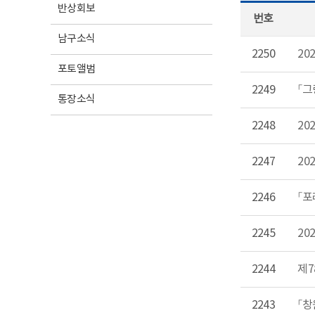
반상회보
번호
남구소식
2250
20
포토앨범
2249
「그
통장소식
2248
20
2247
20
2246
「포
2245
20
2244
제7
2243
「창