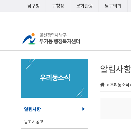
바
바
남구청
구청장
문화관광
남구의회
로
로
가
가
기
기
알림사항
우리동소식
> 우리동소식 
알림사항
동고시공고