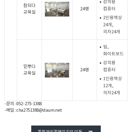
강의용
참되다
24명
컴퓨터
교육실
2인용책상
24개,
의자24개
빔,
화이트보드
강의용
믿뿌다
24명
컴퓨터
교육실
1인용책상
12개,
의자24개
-문의 : 052-275-1388
-메일 : cha2751388@daum.net