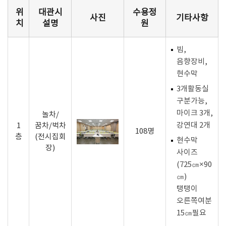
위
대관시
수용정
사진
기타사항
치
설명
원
빔,
음향장비,
현수막
3개활동실
구분가능,
마이크 3개,
놀차/
강연대 2개
1
꿈차/벅차
108명
층
(전시집회
현수막
장)
사이즈
(725㎝×90
㎝)
탱탱이
오른쪽여분
15㎝필요