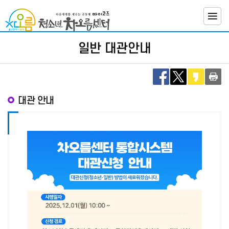
뉴
바
바
로
로
가
가
기
기관소개
일반 대관안내
기
사업소개
대관 안내
프로그램
신청
대관신청
열린마당