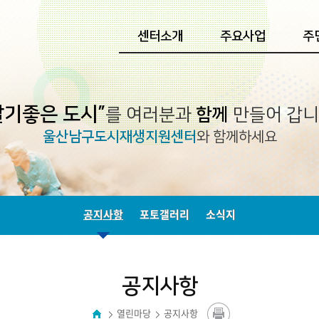
센터소개
주요사업
주
살기좋은 도시”
를 여러분과
함께
만들어 갑니
울산남구도시재생지원센터
와 함께하세요
공지사항
포토갤러리
소식지
공지사항
열린마당
공지사항