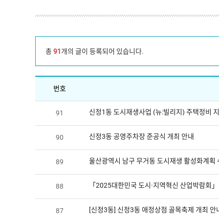
총
91
개의 글이 등록되어 있습니다.
번호
신정1동 도시재생사업 (뉴:빌리지) 주택정비 
91
신정3동 공영주차장 준공식 개최 안내
90
울산광역시 남구 무거동 도시재생 활성화계획 수
89
「2025대한민국 도시·지역혁신 산업박람회」
88
[신정3동] 신정3동 애정상점 골목축제 개최 안
87