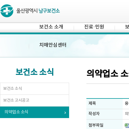
보건소 소개
진료·민원
보
치매안심센터
보건소 소식
의약업소 소
보건소 소식
보건소 고시공고
제목
응
의약업소 소식
작성자
의
첨부파일