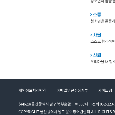
청소년이 꿈을 
소통
청소년을 존중하
자율
스스로 합리적인
신뢰
우리마을 내 청
개인정보처리방침
이메일무단수집거부
사이트맵
(44628) 울산광역시 남구 북부순환도로 56
/
대표전화 052-223-
COPYRIGHT 울산광역시 남구 문수청소년센터. ALL RIGHTS R