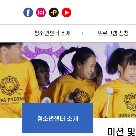
뉴
바
바
로
로
가
가
기
기
청소년센터 소개
프로그램 신청
청소년센터 소개
미션 및