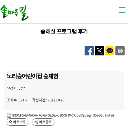
바
바
로
로
가
가
기
기
숲해설 프로그램 후기
노리숲어린이집 숲체험
작성자 : 금**
조회수 : 1716
작성시간 : 2021.10.20
839CF543-6A5A-4B49-9E9E-CB53F84CC5B8.jpeg [359935 byte]