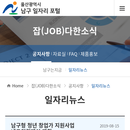
잡(JOB)다한소식
공지사항
자료실
FAQ
제품홍보
남구는지금
일자리뉴스
Home
잡(JOB)다한소식
공지사항
일자리뉴스
일자리뉴스
남구형 청년 창업가 지원사업
2019-08-15