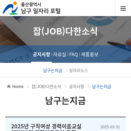
잡(JOB)다한소식
공지사항
자료실
FAQ
제품홍보
남구는지금
일자리뉴스
Home
잡(JOB)다한소식
공지사항
남구는지금
남구는지금
2025년 구직여성 경력이음교실
2025-03-31