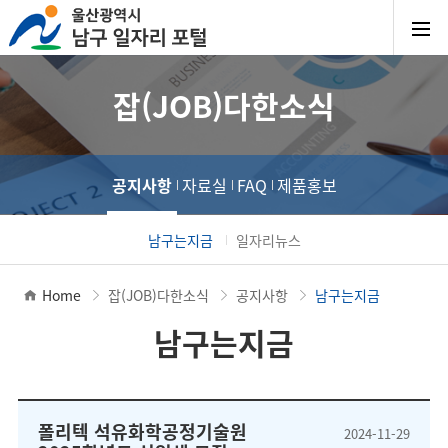
잡(JOB)다한소식
공지사항
자료실
FAQ
제품홍보
남구는지금
일자리뉴스
Home
잡(JOB)다한소식
공지사항
남구는지금
남구는지금
폴리텍 석유화학공정기술원
2024-11-29