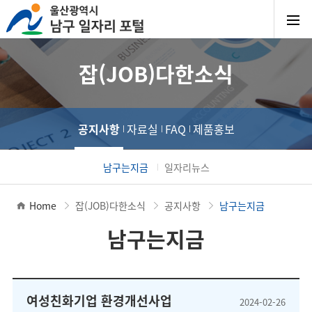
잡(JOB)다한소식
공지사항
자료실
FAQ
제품홍보
남구는지금
일자리뉴스
Home
잡(JOB)다한소식
공지사항
남구는지금
남구는지금
여성친화기업 환경개선사업
2024-02-26