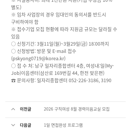
별도)
※ 임차 사업장의 경우 임대인의 동의서를 반드시
구비하여야 함
※ 접수기업 모집 현황에 따라 지원금 규모는 달라질 수
있음
○ 신청기간: 3월11일(월)~3월29일(금) 18:00까지
○ 신청방법: 방문 및 E-mail 접수
(pskyong0719@korea.kr)
○ 접 수 처: 남구 일자리종합센터 4층, 여성내:일(My-
Job)이음센터(삼산로 169번길 44, 한전 맞은편)
☎ 문의사항: 일자리종합센터 052-226-3186, 3190
이전글
2026 구직여성 8월 경력이음교실 모집
다음글
1일 면접완성 프로그램