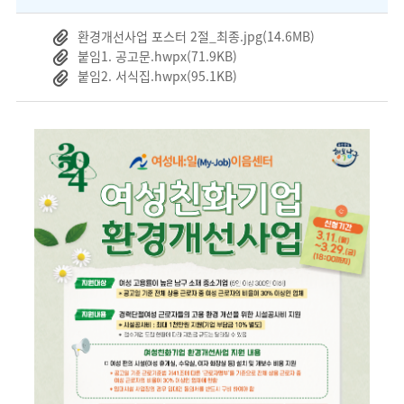
환경개선사업 포스터 2절_최종.jpg
(14.6MB)
붙임1. 공고문.hwpx
(71.9KB)
붙임2. 서식집.hwpx
(95.1KB)