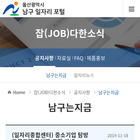
잡(JOB)다한소식
공지사항
자료실
FAQ
제품홍보
남구는지금
일자리뉴스
Home
잡(JOB)다한소식
공지사항
남구는지금
남구는지금
(일자리종합센터) 중소기업 탐방
2019-11-18