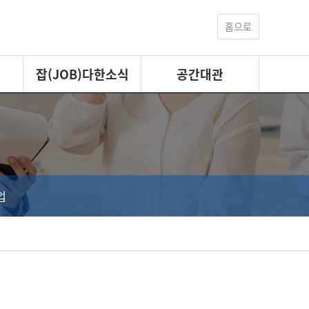
홈으로
잡(JOB)다한소식
공간대관
업