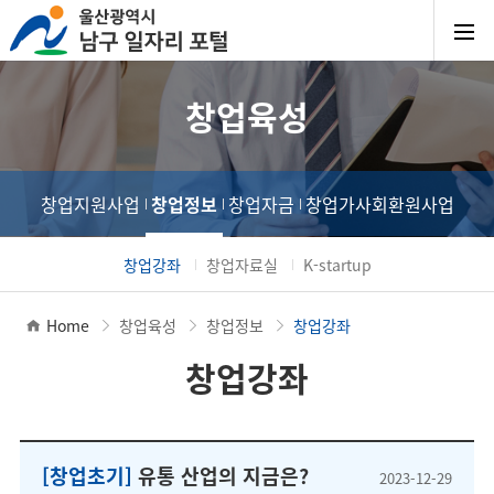
창업육성
창업지원사업
창업정보
창업자금
창업가사회환원사업
창업강좌
창업자료실
K-startup
Home
창업육성
창업정보
창업강좌
창업강좌
[창업초기]
유통 산업의 지금은?
2023-12-29