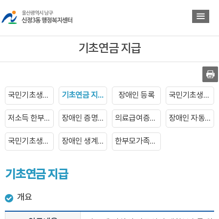
바
바
로
로
가
가
기
기
기초연금 지급
국민기초생활보장수급자 신청
기초연금 지급
장애인 등록
국민기초생활보장수급자 증명서발급
저소득 한부모가족 자녀학비지원
장애인 증명서 발급
의료급여증명서 발급
장애인 자동차 표지 발급
국민기초생활보장수급자 장제비지급
장애인 생계보조 수당지급
한부모가족복지급여 신청
기초연금 지급
개요