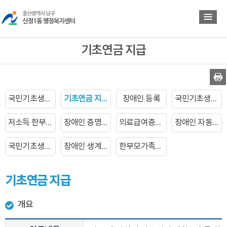
바
바
로
로
가
가
기
기
기초연금 지급
국민기초생활보장수급자 신청
기초연금 지급
장애인 등록
국민기초생활보장수급자 증명서발급
저소득 한부모가족 자녀학비지원
장애인 증명서 발급
의료급여증명서 발급
장애인 자동차 표지 발급
국민기초생활보장수급자 장제비지급
장애인 생계보조 수당지급
한부모가족복지급여 신청
기초연금 지급
개요