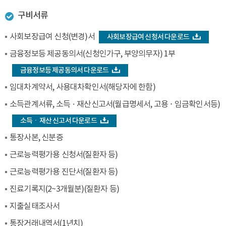
구비서류
사회보장급여 신청(변경)서
사회보장급여 신청서 다운로드
금융정보등 제공동의서(신청인가구, 부양의무자) 1부
금융정보등 제공동의서 다운로드
임대차계약서, 사용대차확인서(해당자에 한함)
소득관계서류, 소득ㆍ재산신고서(월급명세서, 고용 · 임금확인서등)
소득ㆍ재산 신고서 다운로드
통장사본, 신분증
근로능력평가용 신청서(질환자 등)
근로능력평가용 진단서(질환자 등)
진료기록지(2~3개월분)(질환자 등)
지출실태조사서
통장거래내역서(1년치)