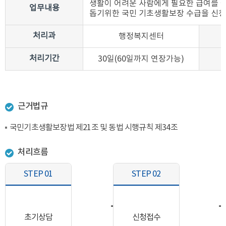
생활이 어려운 사람에게 필요한 급여를 
업무내용
돕기위한 국민 기초생활보장 수급을 신
처리과
행정복지센터
처리기간
30일(60일까지 연장가능)
근거법규
국민기초생활보장법 제21조 및 동법 시행규칙 제34조
처리흐름
STEP 01
STEP 02
초기상담
신청접수