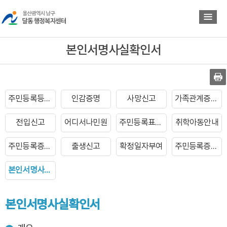
바
바
로
로
가
가
기
기
본인서명사실확인서
주민등록등초본발급
인감증명
사망신고
가족관계증명서 발급
전입신고
어디서나민원
주민등록표열람
취학아동안내
주민등록증발급
출생신고
확정일자부여
주민등록증재발급
본인서명사실확인서
본인서명사실확인서