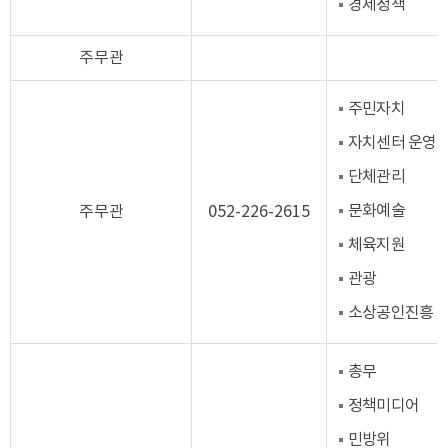
경제정책
주무관
주민자치
자치센터 운영
단체관리
문화예술
주무관
052-226-2615
체육지원
관광
소상공인진흥
총무
정책미디어
민방위