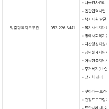
나눔천사관리
민관협력사업
복지자원 발굴
복지사각지대발굴
맞춤형복지주무관
052-226-3441
명예사회복지공
자산형성지원사
청년월세지원사
아동행복지원사
주거복지(LH연
전기차 관리
찾아가는 보건복
건강프로그램 계
통합사례 내·외