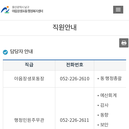
바
바
로
로
가
가
기
기
직원안내
담당자 안내
직급
전화번호
동 행정총괄
야음장생포동장
052-226-2610
예산회계
감사
동향
행정민원주무관
052-226-2611
보안