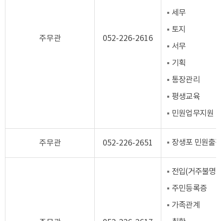
세무
토지
주무관
052-226-2616
서무
기획
통장관리
평생교육
민원업무지원
장생포 민원출장
주무관
052-226-2651
전입(거주불명등
주민등록증
가족관계