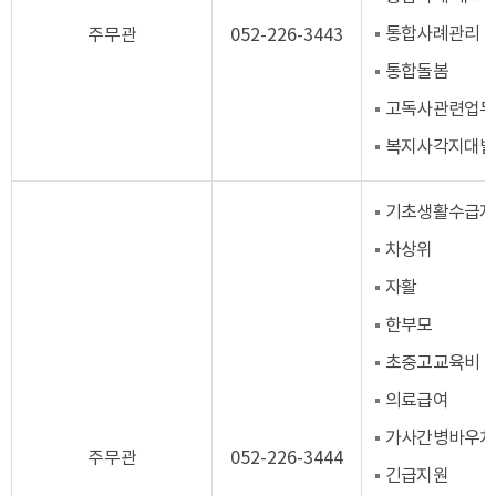
통합사례관리
주무관
052-226-3443
통합돌봄
고독사관련업무
복지사각지대발
기초생활수급자
차상위
자활
한부모
초중고교육비
의료급여
가사간병바우처
주무관
052-226-3444
긴급지원