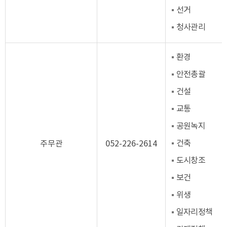
선거
청사관리
환경
안전총괄
건설
교통
공원녹지
건축
주무관
052-226-2614
도시창조
보건
위생
일자리정책