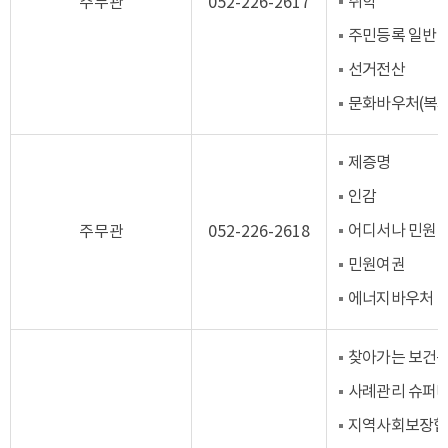
취학
주무관
052-226-2617
주민등록 일반
선거전산
문화바우처(복지
제증명
인감
어디서나 민원
주무관
052-226-2618
민원여권
에너지바우처
찾아가는 보건복
사례관리 슈퍼
지역사회보장협