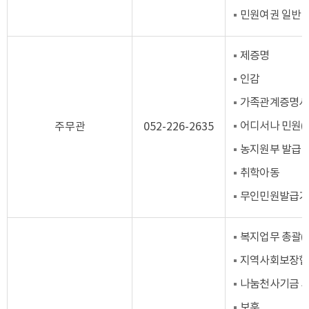
민원여권 일반
제증명
인감
가족관계증명서
어디서나 민원(FA
주무관
052-226-2635
농지원부 발급
취학아동
무인민원발급기
복지업무 총괄(
지역사회보장협
나눔천사기금 
보훈