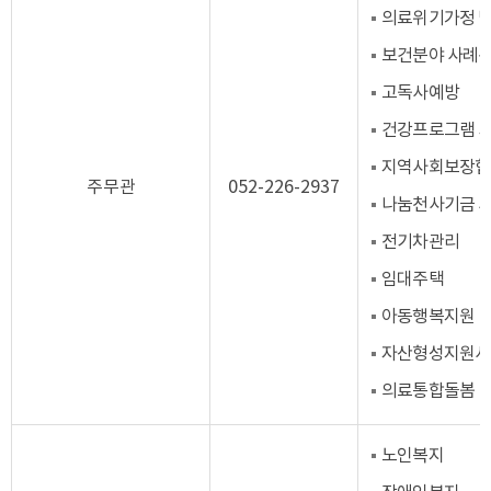
의료위기가정 
보건분야 사례관
고독사예방
건강프로그램 
지역사회보장협
주무관
052-226-2937
나눔천사기금 
전기차관리
임대주택
아동행복지원
자산형성지원사
의료통합돌봄
노인복지