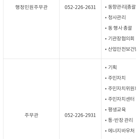
동향관리(총괄)
행정민원주무관
052-226-2631
청사관리
동 행사 총괄
기관장협의회
산업안전보건법(
기획
주민자치
주민자치위원회
주민자치센터
평생교육
주무관
052-226-2931
통·반장 관리
에너지바우처