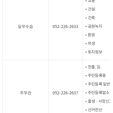
교통
건설
건축
공원녹지
실무수습
052-226-2633
환경
위생
토지정보
전출․입
주민등록증
주민등록 일반
주민등록말소
주무관
052-226-2637
출생ㆍ사망신고
선거전산