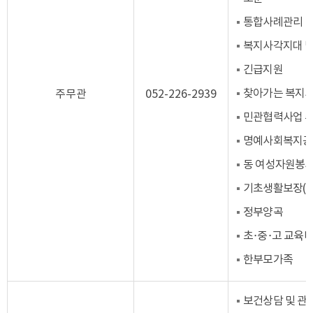
통합사례관리
복지사각지대 
긴급지원
찾아가는 복지
주무관
052-226-2939
민관협력사업 추
명예사회복지공
동 여성자원봉
기초생활보장(생
정부양곡
초·중·고 교육
한부모가족
보건상담 및 관