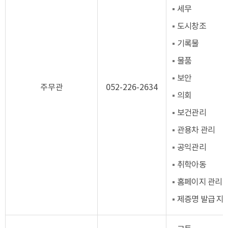
세무
도시창조
기록물
물품
보안
주무관
052-226-2634
의회
보건관리
관용차 관리
공익관리
취학아동
홈페이지 관리
제증명 발급 지