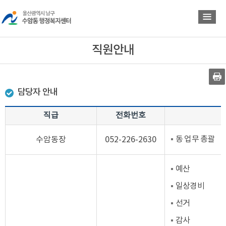
바
바
로
로
가
가
기
기
직원안내
담당자 안내
직급
전화번호
동 업무 총괄
수암동장
052-226-2630
예산
일상경비
선거
감사