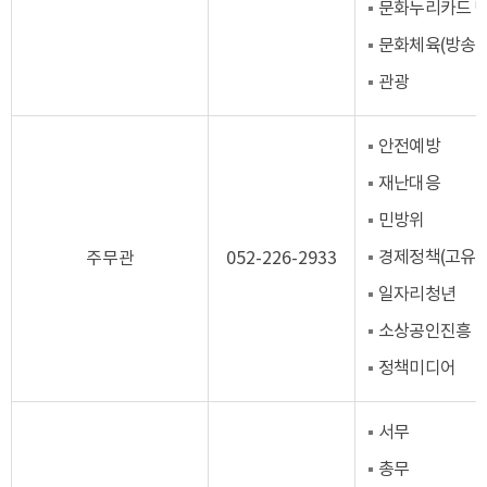
문화누리카드 단
문화체육(방송장
관광
안전예방
재난대응
민방위
경제정책(고유가
주무관
052-226-2933
일자리청년
소상공인진흥
정책미디어
서무
총무