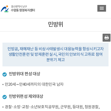
바
바
로
로
가
가
기
기
민방위
민방공, 재해재난 등 비상사태발생시 대응능력을 항상시키고자
생활안전훈련 및 방재훈련 실시, 국민의 안보의식 고취로 참여
분위기 제고
민방위대 편성 대상
만20세∼만40세까지의 대한민국 남자
민방위편성 제외대상
경찰·소방·교정·소년보호직공무원, 군무원, 등대원, 청원경찰,