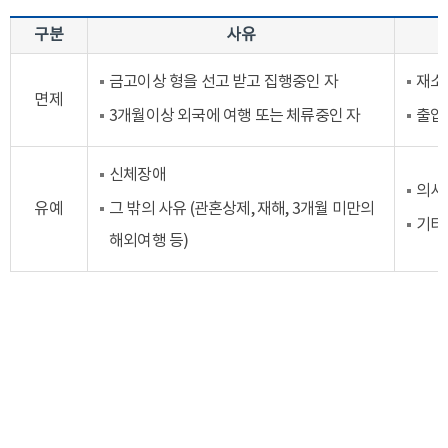
구분
사유
금고이상 형을 선고 받고 집행중인 자
재소
면제
3개월이상 외국에 여행 또는 체류중인 자
출입
신체장애
의사
유예
그 밖의 사유 (관혼상제, 재해, 3개월 미만의
기타
해외여행 등)