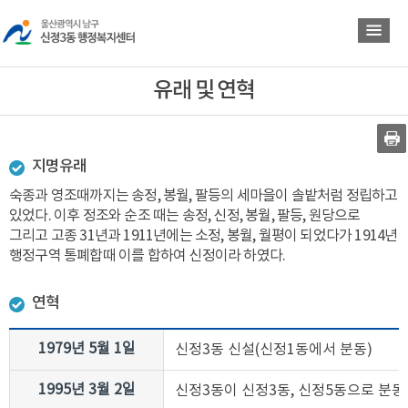
바
바
로
로
가
가
기
기
유래 및 연혁
지명유래
숙종과 영조때까지는 송정, 봉월, 팔등의 세마을이 솔밭처럼 정립하고
있었다. 이후 정조와 순조 때는 송정, 신정, 봉월, 팔등, 원당으로
그리고 고종 31년과 1911년에는 소정, 봉월, 월평이 되었다가 1914년
행정구역 통폐합때 이를 합하여 신정이라 하였다.
연혁
1979년 5월 1일
신정3동 신설(신정1동에서 분동)
1995년 3월 2일
신정3동이 신정3동, 신정5동으로 분동