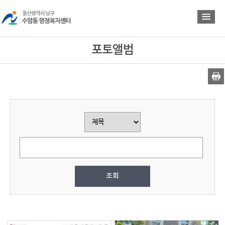
바
바
로
로
가
가
기
기
포토앨범