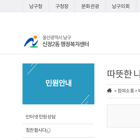
바
바
남구청
구청장
문화관광
남구의회
로
로
가
가
기
기
따뜻한 
민원안내
> 참여소통 >
인터넷 민원상담
칭찬합시다