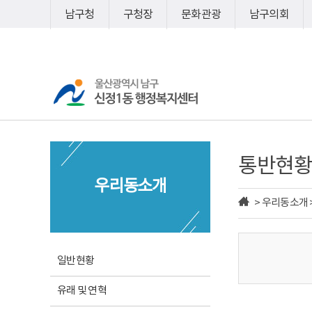
바
바
남구청
구청장
문화관광
남구의회
로
로
가
가
기
기
통반현황
우리동소개
> 우리동소개 
일반현황
유래 및 연혁