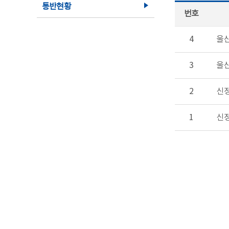
통반현황
번호
4
울산
3
울산
2
신정
1
신정