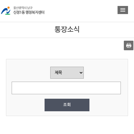
바
바
로
로
가
가
기
기
통장소식