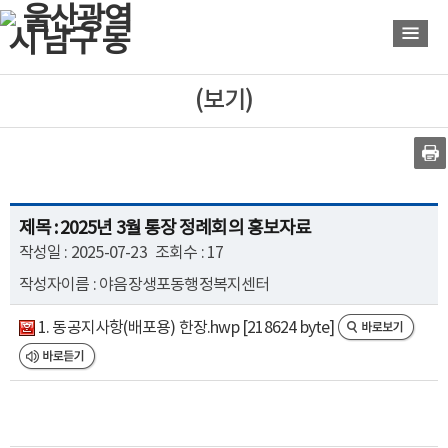
바
바
로
로
가
가
기
기
(보기)
제목 : 2025년 3월 통장 정례회의 홍보자료
작성일 : 2025-07-23
조회수 : 17
작성자이름 : 야음장생포동행정복지센터
1. 동공지사항(배포용) 한장.hwp [218624 byte]