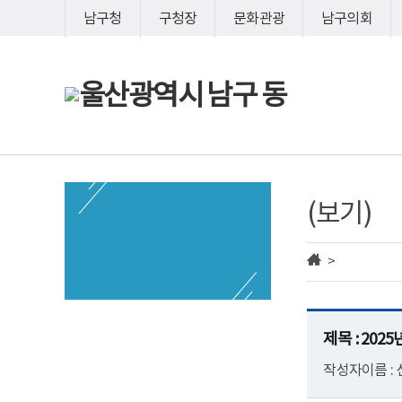
바
바
남구청
구청장
문화관광
남구의회
로
로
가
가
기
기
(보기)
>
제목 : 20
작성자이름 :