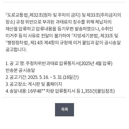
「도로교통법」제32조(정차 및 주차의 금지) 및 제33조(주차금지의
장소) 규정 위반으로 부과된 과태료의 징수를 위해 체납자의
재산을 압류하고 압류내용을 등기우편 발송하였으나, 수취인
미거주 등의 사유로 전달이 불가하여 「지방세기본법」 제33조 및
「행정정차법」 제14조 제4항의 규정에 의거 붙임과 같이 공시송달
공고합니다.
1. 공 고 명: 주정차위반과태료 압류통지서(2025년 4월 압류)
반송분 공시송달
2. 공고기간: 2025. 5. 16. ~ 5. 31.(16일간)
3. 공고장소: 게시판 및 홈페이지
4. 송달내용: 16무48** 차량 압류통지서 등 1,353건(붙임참조)
목록