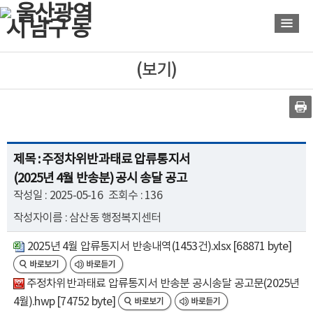
바
바
로
로
가
가
기
기
(보기)
제목 : 주정차위반과태료 압류통지서
(2025년 4월 반송분) 공시 송달 공고
작성일 : 2025-05-16
조회수 : 136
작성자이름 : 삼산동 행정복지센터
2025년 4월 압류통지서 반송내역(1453건).xlsx [68871 byte]
주정차위반과태료 압류통지서 반송분 공시송달 공고문(2025년
4월).hwp [74752 byte]