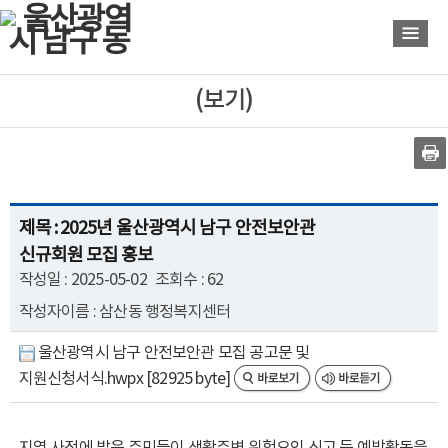
바
바
로
로
가
가
기
기
(보기)
제목 : 2025년 울산광역시 남구 안전보안관
신규회원 모집 홍보
작성일 : 2025-05-02
조회수 : 62
작성자이름 : 삼산동 행정복지센터
울산광역시 남구 안전보안관 모집 공고문 및
지원신청서식.hwpx [82925 byte]
지역 사정에 밝은 주민들이 생활주변 위험요인 신고 등 예방활동을