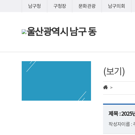
바
바
남구청
구청장
문화관광
남구의회
로
로
가
가
기
기
(보기)
>
제목 : 20
작성자이름 :