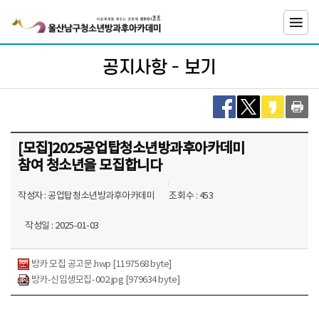
뉴
바
바
로
로
가
가
기
소개
공지사항 - 보기
기
게시판
[모집]2025공업탑청소년방과후아카데미
참여 청소년을 모집합니다
갤러리
작성자 : 공업탑청소년방과후아카데미
조회수 : 453
공지사항
작성일 : 2025-01-03
방카 모집 공고문.hwp [1197568 byte]
방카-신입생모집-002.jpg [979634 byte]